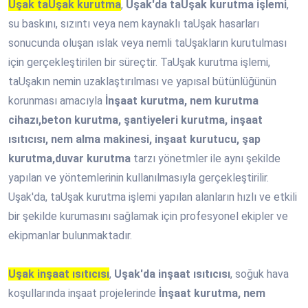
Uşak taUşak kurutma
,
Uşak'da taUşak kurutma işlemi
,
su baskını, sızıntı veya nem kaynaklı taUşak hasarları
sonucunda oluşan ıslak veya nemli taUşakların kurutulması
için gerçekleştirilen bir süreçtir. TaUşak kurutma işlemi,
taUşakın nemin uzaklaştırılması ve yapısal bütünlüğünün
korunması amacıyla
İnşaat kurutma, nem kurutma
cihazı,beton kurutma, şantiyeleri kurutma, inşaat
ısıtıcısı, nem alma makinesi, inşaat kurutucu, şap
kurutma,duvar kurutma
tarzı yönetmler ile aynı şekilde
yapılan ve yöntemlerinin kullanılmasıyla gerçekleştirilir.
Uşak'da, taUşak kurutma işlemi yapılan alanların hızlı ve etkili
bir şekilde kurumasını sağlamak için profesyonel ekipler ve
ekipmanlar bulunmaktadır.
Uşak inşaat ısıtıcısı
,
Uşak'da inşaat ısıtıcısı
, soğuk hava
koşullarında inşaat projelerinde
İnşaat kurutma, nem