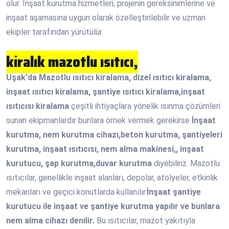
olur. İnşaat kurutma hizmetleri, projenin gereksinimlerine ve
inşaat aşamasına uygun olarak özelleştirilebilir ve uzman
ekipler tarafından yürütülür.
kiralık mazotlu ısıtıcı,
Uşak'da Mazotlu ısıtıcı kiralama, dizel ısıtıcı kiralama,
inşaat ısıtıcı kiralama, şantiye ısıtıcı kiralama,inşaat
ısıtıcısı kiralama
çeşitli ihtiyaçlara yönelik ısınma çözümleri
sunan ekipmanlardır bunlara örnek vermek gerekirse
İnşaat
kurutma, nem kurutma cihazı,beton kurutma, şantiyeleri
kurutma, inşaat ısıtıcısı, nem alma makinesi,, inşaat
kurutucu, şap kurutma,duvar kurutma
diyebiliriz. Mazotlu
ısıtıcılar, genellikle inşaat alanları, depolar, atölyeler, etkinlik
mekanları ve geçici konutlarda kullanılır.
İnşaat şantiye
kurutucu ile inşaat ve şantiye kurutma yapılır ve bunlara
nem alma cihazı denilir.
Bu ısıtıcılar, mazot yakıtıyla