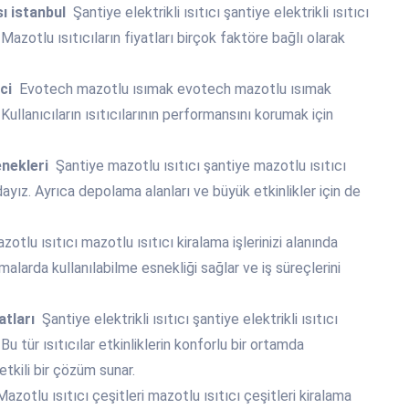
ı istanbul
Şantiye elektrikli ısıtıcı şantiye elektrikli ısıtıcı
. Mazotlu ısıtıcıların fiyatları birçok faktöre bağlı olarak
eci
Evotech mazotlu ısımak evotech mazotlu ısımak
. Kullanıcıların ısıtıcılarının performansını korumak için
enekleri
Şantiye mazotlu ısıtıcı şantiye mazotlu ısıtıcı
dayız. Ayrıca depolama alanları ve büyük etkinlikler için de
otlu ısıtıcı mazotlu ısıtıcı kiralama işlerinizi alanında
alarda kullanılabilme esnekliği sağlar ve iş süreçlerini
atları
Şantiye elektrikli ısıtıcı şantiye elektrikli ısıtıcı
 Bu tür ısıtıcılar etkinliklerin konforlu bir ortamda
tkili bir çözüm sunar.
azotlu ısıtıcı çeşitleri mazotlu ısıtıcı çeşitleri kiralama