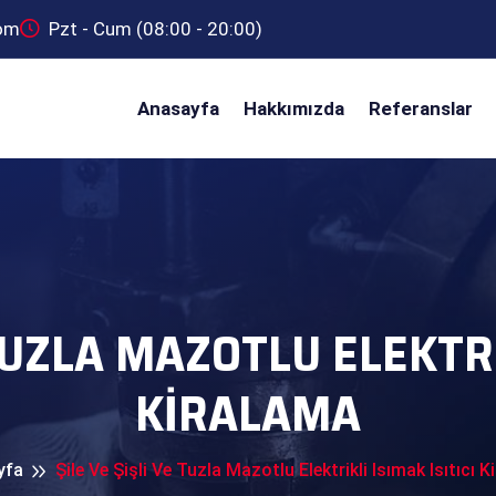
com
Pzt - Cum (08:00 - 20:00)
Anasayfa
Hakkımızda
Referanslar
 TUZLA MAZOTLU ELEKTRIK
KIRALAMA
yfa
Şile Ve Şişli Ve Tuzla Mazotlu Elektrikli Isımak Isıtıcı 