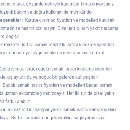
ofesyonel olarak çözümlemek için kurumsal firma arıyorsanız
ı düzenli bakım ve doğru kullanım ile mümkündür.
seçenekleri
Kurutek ısımak fiyatları ve modelleri kurutek
izmetinize hazırız bizi arayın. Dizel ısıtıcıların yakıt harcama
re değişir.
 mazotlu ısıtıcı ısımak mazotlu ısıtıcı kiralama işlemleri
e diğer endüstriyel uygulamalarda nem oranının kontrol
üçlü ısımak ısıtıcı güçlü ısımak ısıtıcı kiralama işlemleri
likle kış aylarında ve soğuk bölgelerde kullanışlıdır.
i
Bacalı ısımak ısıtıcı fiyatları ve modelleri bacalı ısımak
ında uzman ekibimizle yanınızdayız. Her iki tür de dizel yakıt
 farklı olabilir.
ara
Isımak ısıtıcı kampanyaları ısımak ısıtıcı kampanyaları
yız. Bu tür ısıtıcılar enerji verimliliği sağlayarak uzun