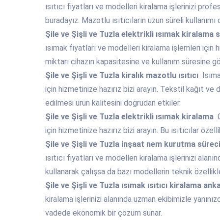
ısıtıcı fiyatları ve modelleri kiralama işlerinizi pr
buradayız. Mazotlu ısıtıcıların uzun süreli kullanım
Şile ve Şişli ve Tuzla
elektrikli ısımak kiralama 
ısımak fiyatları ve modelleri kiralama işlemleri için h
miktarı cihazın kapasitesine ve kullanım süresine gö
Şile ve Şişli ve Tuzla
kiralık mazotlu ısıtıcı
Isımak
için hizmetinize hazırız bizi arayın. Tekstil kağıt v
edilmesi ürün kalitesini doğrudan etkiler.
Şile ve Şişli ve Tuzla
elektrikli ısımak kiralama
G
için hizmetinize hazırız bizi arayın. Bu ısıtıcılar özel
Şile ve Şişli ve Tuzla
inşaat nem kurutma sürec
ısıtıcı fiyatları ve modelleri kiralama işlerinizi alan
kullanarak çalışsa da bazı modellerin teknik özellikleri
Şile ve Şişli ve Tuzla
ısımak ısıtıcı kiralama ank
kiralama işlerinizi alanında uzman ekibimizle yanınızda
vadede ekonomik bir çözüm sunar.