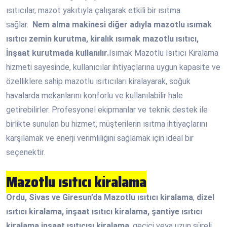
ısıtıcılar, mazot yakıtıyla çalışarak etkili bir ısıtma
sağlar.
Nem alma makinesi diğer adıyla mazotlu ısımak
ısıtıcı zemin kurutma, kiralık ısımak mazotlu ısıtıcı,
İnşaat kurutmada kullanılır.
Isımak Mazotlu Isıtıcı Kiralama
hizmeti sayesinde, kullanıcılar ihtiyaçlarına uygun kapasite ve
özelliklere sahip mazotlu ısıtıcıları kiralayarak, soğuk
havalarda mekanlarını konforlu ve kullanılabilir hale
getirebilirler. Profesyonel ekipmanlar ve teknik destek ile
birlikte sunulan bu hizmet, müşterilerin ısıtma ihtiyaçlarını
karşılamak ve enerji verimliliğini sağlamak için ideal bir
seçenektir.
Mazotlu ısıtıcı kiralama
Ordu, Sivas ve Giresun’da
Mazotlu ısıtıcı kiralama
,
dizel
ısıtıcı kiralama, inşaat ısıtıcı kiralama, şantiye ısıtıcı
kiralama,inşaat ısıtıcısı kiralama
, geçici veya uzun süreli