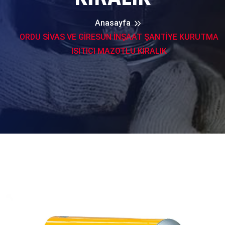
Anasayfa
ORDU SİVAS VE GİRESUN İNŞAAT ŞANTİYE KURUTMA
ISITICI MAZOTLU KİRALIK