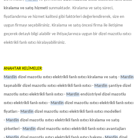
kiralama ve satış hizmeti
sunmaktadır. Kiralama ve satış süreci,
fiyatlandırma ve hizmet kalitesi gibi faktörleri değerlendirerek, size en
uygun firmayı seçebilirsiniz. Kiralama ve satış öncesi firma ile iletişime
geçerek detaylı bilgi alabilir ve ihtiyaçlarınıza uygun bir dizel mazotlu ısıtıcı
elektrikli fanlı ısıtıcı kiralayabilirsiniz.
ANAHTAR KELİMELER
:
Mardin
dizel mazotlu ısıtıcı elektrikli fanlı ısıtıcı kiralama ve satış -
Mardin
taşınabilir dizel mazotlu ısıtıcı elektrikli fanlı ısıtıcı -
Mardin
şantiye dizel
mazotlu ısıtıcı elektrikli fanlı ısıtıcı -
Mardin
endüstriyel dizel mazotlu
ısıtıcı elektrikli fanlı ısıtıcı -
Mardin
dizel mazotlu ısıtıcı elektrikli fanlı ısıtıcı
fiyatları -
Mardin
dizel mazotlu ısıtıcı elektrikli fanlı ısıtıcı modelleri
-
Mardin
dizel mazotlu ısıtıcı elektrikli fanlı ısıtıcı kiralama ve satış
şirketleri -
Mardin
dizel mazotlu ısıtıcı elektrikli fanlı ısıtıcı avantajları
-
Mardin
dizel mazotlu ısıtıcı elektrikli fanlı ısıtıcı bakımı -
Mardin
dizel