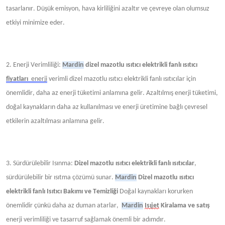
tasarlanır. Düşük emisyon, hava kirliliğini azaltır ve çevreye olan olumsuz
etkiyi minimize eder.
2. Enerji Verimliliği:
Mardin
dizel mazotlu ısıtıcı elektrikli fanlı ısıtıcı
fiyatları
enerji
verimli dizel mazotlu ısıtıcı elektrikli fanlı ısıtıcılar için
önemlidir, daha az enerji tüketimi anlamına gelir. Azaltılmış enerji tüketimi,
doğal kaynakların daha az kullanılması ve enerji üretimine bağlı çevresel
etkilerin azaltılması anlamına gelir.
3. Sürdürülebilir Isınma:
Dizel mazotlu ısıtıcı elektrikli fanlı ısıtıcılar
,
sürdürülebilir bir ısıtma çözümü sunar.
Mardin
Dizel mazotlu ısıtıcı
elektrikli fanlı Isıtıcı Bakımı ve Temizliği
Doğal kaynakları korurken
önemlidir çünkü daha az duman
atarlar,
Mardin
Isıjet
Kiralama ve satış
enerji verimliliği ve tasarruf sağlamak önemli bir adımdır.