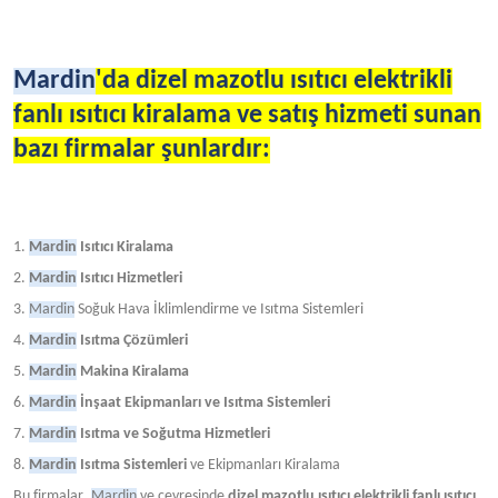
Mardin
'da dizel mazotlu ısıtıcı elektrikli
fanlı ısıtıcı kiralama ve satış hizmeti sunan
bazı firmalar şunlardır:
1.
Mardin
Isıtıcı Kiralama
2.
Mardin
Isıtıcı Hizmetleri
3.
Mardin
Soğuk Hava İklimlendirme ve Isıtma Sistemleri
4.
Mardin
Isıtma Çözümleri
5.
Mardin
Makina Kiralama
6.
Mardin
İnşaat Ekipmanları ve Isıtma Sistemleri
7.
Mardin
Isıtma ve Soğutma Hizmetleri
8.
Mardin
Isıtma Sistemleri
ve Ekipmanları Kiralama
Bu firmalar,
Mardin
ve çevresinde
dizel mazotlu ısıtıcı elektrikli fanlı ısıtıcı