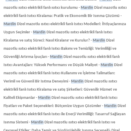
mazotlu ısıtıcı elektrikli fanlı ısıtıcı kurulumu -
Mardin
Dizel mazotlu ısıtıcı
elektrikli fanlı Isıtıcı Kiralama: Pratik ve Ekonomik Bir Isınma Çözümü -
Mardin
Dizel mazotlu ısıtıcı elektrikli fanlı Isıtıcı Modelleri: İhtiyaçlarınıza
Uygun Seçimler -
Mardin
Dizel mazotlu ısıtıcı elektrikli fanlı Isıtıcı
Kiralama ve satış Süreci: Nasıl Kiralanır ve Kurulur? -
Mardin
Dizel
mazotlu ısıtıcı elektrikli fanlı Isıtıcı Bakımı ve Temizliği: Verimliliği ve
Güvenliği Artırma İpuçları -
Mardin
Dizel mazotlu ısıtıcı elektrikli fanlı
Isıtıcı Avantajları: Yüksek Performans ve Düşük Maliyet -
Mardin
Dizel
mazotlu ısıtıcı elektrikli fanlı Isıtıcı Kullanımı ve İşletme Talimatları:
Verimli ve Güvenli Bir Isıtma Deneyimi -
Mardin
Dizel mazotlu ısıtıcı
elektrikli fanlı Isıtıcı Kiralama ve satış Şirketleri: Güvenilir Hizmet ve
Kaliteli Ekipmanlar -
Mardin
Dizel mazotlu ısıtıcı elektrikli fanlı Isıtıcı
Fiyatları ve Paket Seçenekleri: Bütçenize Uygun Çözümler -
Mardin
Dizel
mazotlu ısıtıcı elektrikli fanlı Isıtıcı ile Enerji Verimliliği: Tasarruf Sağlayan
Isınma Sistemi -
Mardin
Dizel mazotlu ısıtıcı elektrikli fanlı Isıtıcı ve
Çevresel Etkiler: Daha Temiz ve Sürdürülebilir Isınma Seçeneği- Dizel