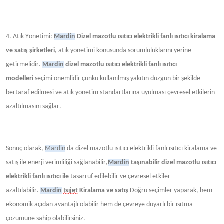
4. Atık Yönetimi:
Mardin
Dizel mazotlu ısıtıcı elektrikli fanlı ısıtıcı kiralama
ve satış şirketleri
, atık yönetimi konusunda sorumluluklarını yerine
getirmelidir.
Mardin
dizel mazotlu ısıtıcı elektrikli fanlı ısıtıcı
modelleri
seçimi önemlidir çünkü kullanılmış yakıtın düzgün bir şekilde
bertaraf edilmesi ve atık yönetim standartlarına uyulması çevresel etkilerin
azaltılmasını sağlar.
Sonuç olarak,
Mardin
'da dizel mazotlu ısıtıcı elektrikli fanlı ısıtıcı kiralama ve
satış ile enerji verimliliği
sağlanabilir,
Mardin
taşınabilir dizel mazotlu ısıtıcı
elektrikli fanlı ısıtıcı ile
tasarruf edilebilir ve çevresel etkiler
azaltılabilir.
Mardin
Isıjet
Kiralama ve satış
Doğru
seçimler
yaparak,
hem
ekonomik açıdan avantajlı olabilir hem de çevreye duyarlı bir ısıtma
çözümüne sahip olabilirsiniz.