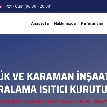
m
Pzt - Cum (08:00 - 20:00)
Anasayfa
Hakkımızda
Referanslar
ÜK VE KARAMAN İNŞAAT 
RALAMA ISITICI KURUT
İR KARABÜK VE KARAMAN İNŞAAT MAZOTLU ISITICI KİRALA