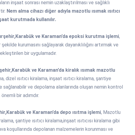
aların inşaat sonrası nemin uzaklaştırılması ve sağlıklı
ir.
Nem alma cihazı diğer adıyla mazotlu ısımak ısıtıcı
şaat kurutmada kullanılır.
ırşehir,Karabük ve Karaman’da epoksi kurutma işlemi
,
ir şekilde kurumasını sağlayarak dayanıklılığını artırmak ve
kleştirilen bir uygulamadır.
şehir,Karabük ve Karaman’da kiralık ısımak mazotlu
a, dizel ısıtıcı kiralama, inşaat ısıtıcı kiralama, şantiye
erle sağlanabilir ve depolama alanlarında oluşan nemin kontrol
 önemli bir adımdır.
hir,Karabük ve Karaman’da depo ısıtma işlemi
, Mazotlu
kiralama, şantiye ısıtıcı kiralama,inşaat ısıtıcısı kiralama gibi
 hava koşullarında depolanan malzemelerin korunması ve