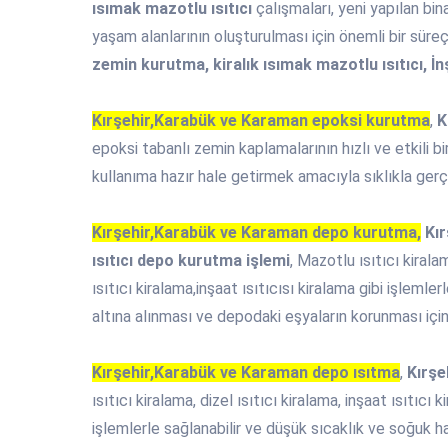
ısımak mazotlu ısıtıcı
çalışmaları, yeni yapılan bin
yaşam alanlarının oluşturulması için önemli bir süreçt
zemin kurutma, kiralık ısımak mazotlu ısıtıcı, İn
Kırşehir,Karabük ve Karaman epoksi kurutma
,
K
epoksi tabanlı zemin kaplamalarının hızlı ve etkili b
kullanıma hazır hale getirmek amacıyla sıklıkla gerçe
Kırşehir,Karabük ve Karaman depo kurutma,
Kır
ısıtıcı depo kurutma işlemi
, Mazotlu ısıtıcı kiralam
ısıtıcı kiralama,inşaat ısıtıcısı kiralama gibi işleml
altına alınması ve depodaki eşyaların korunması için
Kırşehir,Karabük ve Karaman depo ısıtma
,
Kırşe
ısıtıcı kiralama, dizel ısıtıcı kiralama, inşaat ısıtıcı 
işlemlerle sağlanabilir ve düşük sıcaklık ve soğuk