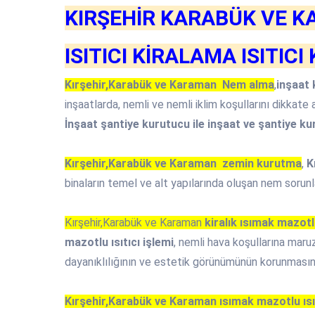
KIRŞEHİR KARABÜK VE 
ISITICI KİRALAMA ISITIC
Kırşehir,Karabük ve Karaman Nem alma
,
inşaat
inşaatlarda, nemli ve nemli iklim koşullarını dikkate 
İnşaat şantiye kurutucu ile inşaat ve şantiye kur
Kırşehir,Karabük ve Karaman zemin kurutma
,
Kı
binaların temel ve alt yapılarında oluşan nem sorunla
Kırşehir,Karabük ve Karaman
kiralık ısımak mazotlu
mazotlu ısıtıcı işlemi
, nemli hava koşullarına maru
dayanıklılığının ve estetik görünümünün korunmasını
Kırşehir,Karabük ve Karaman ısımak mazotlu ısıtı