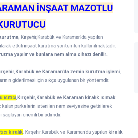
KARAMAN İNŞAAT MAZOTLU
I KURUTUCU
 kurutma
, Kırşehir,Karabük ve Karaman’da yapılan
alarak etkili inşaat kurutma yöntemleri kullanılmaktadır.
utma yapılır ve bunlara nem alma cihazı denilir.
rşehir,Karabük ve Karaman’da zemin kurutma işlemi
,
rının giderilmesi için sıkça uygulanan bir yöntemdir.
 ısıtıcı
,
Kırşehir,Karabük ve Karaman
kiralık ısımak
z kalan parkelerin istenilen nem seviyesine getirilerek
 sağlayan önemli bir adımdır.
cı kiralık
, Kırşehir,Karabük ve Karaman’da yapılan
kiralık