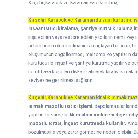
Kırşehir,Karabük ve Karaman yapı kurutma,
Kırşehir,Karabük ve Karaman’da yapı kurutma iş
inşaat ısıtıcı kiralama, şantiye ısıtıcı kiralama,i
inşa edilen veya restore edilen yapıların nemli veya 
ortamlarının oluşturulmasını amaçlayan bir süreçtir.
oluşumunun engellenmesi, malzeme ve yapıların dayanı
kurutucu ile inşaat ve şantiye kurutma yapılır ve bu
nemli hava koşulları dikkate alınarak kiralık ısımak ma
seviyesine getirilmesi sağlanır.
Kırşehir,Karabük ve Karaman kiralık ısımak mazot
ısımak mazotlu ısıtıcı işlemi
, depolama alanlarınd
yapılan bir süreçtir.
Nem alma makinesi diğer adıyl
mazotlu ısıtıcı, İnşaat kurutmada kullanılır.
Ambar
bozulmasına veya zarar görmesine neden olabilir. B