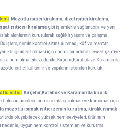
lemi
,
Mazotlu ısıtıcı kiralama, dizel ısıtıcı kiralama,
nşaat ısıtıcısı kiralama
gibi işlemlerle sağlanabilir ve yeni
ıslak alanlarının kurutularak sağlıklı yaşam ve çalışma
 Bu işlem, nemin kontrol altına alınması, küf ve mantar
klılığının artırılması için önemli bir adımdır.
at şantiye
İnşa
nlara nem alma cihazı denilir. Kırşehir,Karabük ve Karaman’da
zotlu ısıtıcı kullanılır ve yapıların istenilen kuruluk
lu ısıtıcı
,
Kırşehir,Karabük ve Karaman’da kiralık
a bulunan ürünlerin nemin uzaklaştırılması ve korunması için
a mazotlu ısımak ısıtıcı zemin kurutma, kiralık ısımak
larda oluşabilecek yüksek nem seviyeleri, ürünlerin
u nedenle, uygun nem kontrol sistemleri ve kurutma