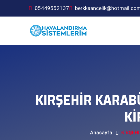
05449552137
berkkaancelik@hotmail.co
KIRŞEHİR KARAB
Kİ
Anasayfa
KIRŞEH