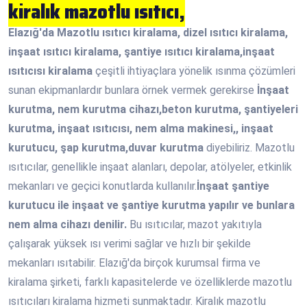
kiralık mazotlu ısıtıcı,
Elazığ'da Mazotlu ısıtıcı kiralama, dizel ısıtıcı kiralama,
inşaat ısıtıcı kiralama, şantiye ısıtıcı kiralama,inşaat
ısıtıcısı kiralama
çeşitli ihtiyaçlara yönelik ısınma çözümleri
sunan ekipmanlardır bunlara örnek vermek gerekirse
İnşaat
kurutma, nem kurutma cihazı,beton kurutma, şantiyeleri
kurutma, inşaat ısıtıcısı, nem alma makinesi,, inşaat
kurutucu, şap kurutma,duvar kurutma
diyebiliriz. Mazotlu
ısıtıcılar, genellikle inşaat alanları, depolar, atölyeler, etkinlik
mekanları ve geçici konutlarda kullanılır.
İnşaat şantiye
kurutucu ile inşaat ve şantiye kurutma yapılır ve bunlara
nem alma cihazı denilir.
Bu ısıtıcılar, mazot yakıtıyla
çalışarak yüksek ısı verimi sağlar ve hızlı bir şekilde
mekanları ısıtabilir. Elazığ'da birçok kurumsal firma ve
kiralama şirketi, farklı kapasitelerde ve özelliklerde mazotlu
ısıtıcıları kiralama hizmeti sunmaktadır. Kiralık mazotlu