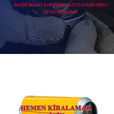
ELAZIĞ İNŞAAT KURUTMA MAZOTLU ELEKTRİKLİ
ISITICI KİRALAMA