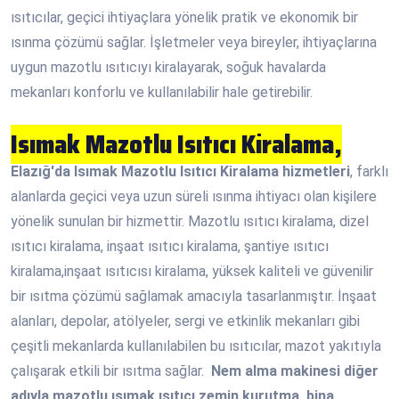
ısıtıcılar, geçici ihtiyaçlara yönelik pratik ve ekonomik bir
ısınma çözümü sağlar. İşletmeler veya bireyler, ihtiyaçlarına
uygun mazotlu ısıtıcıyı kiralayarak, soğuk havalarda
mekanları konforlu ve kullanılabilir hale getirebilir.
Isımak Mazotlu Isıtıcı Kiralama,
Elazığ'da Isımak Mazotlu Isıtıcı Kiralama hizmetleri
, farklı
alanlarda geçici veya uzun süreli ısınma ihtiyacı olan kişilere
yönelik sunulan bir hizmettir. Mazotlu ısıtıcı kiralama, dizel
ısıtıcı kiralama, inşaat ısıtıcı kiralama, şantiye ısıtıcı
kiralama,inşaat ısıtıcısı kiralama, yüksek kaliteli ve güvenilir
bir ısıtma çözümü sağlamak amacıyla tasarlanmıştır. İnşaat
alanları, depolar, atölyeler, sergi ve etkinlik mekanları gibi
çeşitli mekanlarda kullanılabilen bu ısıtıcılar, mazot yakıtıyla
çalışarak etkili bir ısıtma sağlar.
Nem alma makinesi diğer
adıyla mazotlu ısımak ısıtıcı zemin kurutma, bina