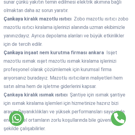
sunar çünkü yakıtın temin edilmesi elektrik akımına bağlı
olmaktan daha az sorun yaratır.
Çankaya
kiralık mazotlu ısıtıcı
Zobo mazotlu ısıtıcı zobo
mazotlu ısıtıcı kiralama işlerinizi alanında uzman ekibimizle
yanınızdayız. Ayrıca depolama alanları ve büyük etkinlikler
için de tercih edilir.
Çankaya
inşaat nem kurutma firması ankara
Isıjet
mazotlu ısımak ısıjet mazotlu ısımak kiralama işlerinizi
profesyonel olarak çözümlemek için kurumsal firma
arıyorsanız buradayız. Mazotlu ısıtıcıların maliyetleri hem
satın alma hem de işletme giderlerini kapsar.
Çankaya
kiralık ısımak ısıtıcı
Şantiye için ısımak şantiye
için ısımak kiralama işlemleri için hizmetinize hazırız bizi
arayın. Dayanıklılıkları ve yüksek performansları sayesinde
endüstriyel ortamların zorlu koşullarında bile güvenilir bir
şekilde çalışabilirler.