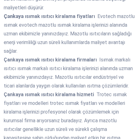
maliyetleri düşürür.
Çankaya
ısımak ısıtıcı kiralama fiyatları
Evotech mazotlu
ısımak evotech mazotlu ısımak kiralama işlerinizi alanında
uzman ekibimizle yanınızdayız. Mazotlu ısıtıcıların sağladığı
enerji verimliliği uzun süreli kullanımlarda maliyet avantajı
sağlar.
Çankaya
ısımak ısıtıcı kiralama firmaları
Isımak markalı
ısıtıcı ısımak markalı ısıtıcı kiralama işlerinizi alanında uzman
ekibimizle yanınızdayız. Mazotlu ısıtıcılar endüstriyel ve
ticari alanlarda yaygın olarak kullanılan ısıtma çözümleridir.
Çankaya
ısımak ısıtıcı kiralama hizmeti
Trotec ısımak
fiyatları ve modelleri trotec ısımak fiyatları ve modelleri
kiralama işlerinizi profesyonel olarak çözümlemek için
kurumsal firma arıyorsanız buradayız. Ayrıca mazotlu
ısıtıcılar genellikle uzun süreli ve sürekli çalışma
kapasitesine sahip olduğundan maliyet etkin bir ısıtma