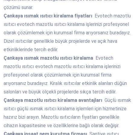
çözümü sunar.
Çankaya
ısımak ısıtıcı kiralama fiyatları
Evotech mazotlu
ısıtıcı evotech mazotlu ısıtıcı kiralama işlerinizi profesyonel
olarak çözümlemek için kurumsal firma arıyorsanız buradayız.
Dizel ısıtıcılar genellikle büyük projelerde ve açık hava
etkinliklerinde tercih edilir.
Çankaya
ısımak mazotlu ısıtıcı kiralama
Evotech
mazotlu ısıtıcı evotech mazotlu ısıtıcı kiralama işlerinizi
profesyonel olarak çözümlemek için kurumsal firma
arıyorsanız buradayız. Kiralık ısıtıcılar etkinlik alanları düğün
salonları ve büyük ölçekli projelerde sıkça tercih edilir.
Çankaya
mazotlu ısıtıcı kiralama avantajları
Güçlü ısımak
ısıtıcı güçlü ısımak ısıtıcı kiralama işlemleri için hizmetinize
hazırız bizi arayın. Mazotlu ısıtıcıların fiyatları genellikle
cihazın kapasitesine ve özelliklerine bağlı olarak değişir.
Çankaya
inşaat nem kurutma firması
Şantiye ısıtıcı