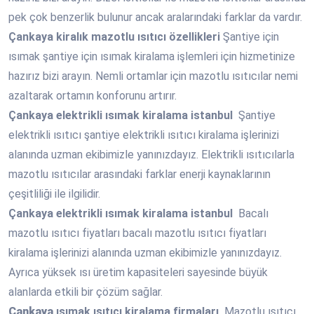
pek çok benzerlik bulunur ancak aralarındaki farklar da vardır.
Çankaya
kiralık mazotlu ısıtıcı özellikleri
Şantiye için
ısımak şantiye için ısımak kiralama işlemleri için hizmetinize
hazırız bizi arayın. Nemli ortamlar için mazotlu ısıtıcılar nemi
azaltarak ortamın konforunu artırır.
Çankaya
elektrikli ısımak kiralama istanbul
Şantiye
elektrikli ısıtıcı şantiye elektrikli ısıtıcı kiralama işlerinizi
alanında uzman ekibimizle yanınızdayız. Elektrikli ısıtıcılarla
mazotlu ısıtıcılar arasındaki farklar enerji kaynaklarının
çeşitliliği ile ilgilidir.
Çankaya
elektrikli ısımak kiralama istanbul
Bacalı
mazotlu ısıtıcı fiyatları bacalı mazotlu ısıtıcı fiyatları
kiralama işlerinizi alanında uzman ekibimizle yanınızdayız.
Ayrıca yüksek ısı üretim kapasiteleri sayesinde büyük
alanlarda etkili bir çözüm sağlar.
Çankaya
ısımak ısıtıcı kiralama firmaları
Mazotlu ısıtıcı