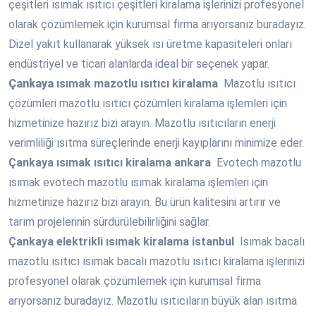
çeşitleri ısımak ısıtıcı çeşitleri kiralama işlerinizi profesyonel
olarak çözümlemek için kurumsal firma arıyorsanız buradayız.
Dizel yakıt kullanarak yüksek ısı üretme kapasiteleri onları
endüstriyel ve ticari alanlarda ideal bir seçenek yapar.
Çankaya
ısımak mazotlu ısıtıcı kiralama
Mazotlu ısıtıcı
çözümleri mazotlu ısıtıcı çözümleri kiralama işlemleri için
hizmetinize hazırız bizi arayın. Mazotlu ısıtıcıların enerji
verimliliği ısıtma süreçlerinde enerji kayıplarını minimize eder.
Çankaya
ısımak ısıtıcı kiralama ankara
Evotech mazotlu
ısımak evotech mazotlu ısımak kiralama işlemleri için
hizmetinize hazırız bizi arayın. Bu ürün kalitesini artırır ve
tarım projelerinin sürdürülebilirliğini sağlar.
Çankaya
elektrikli ısımak kiralama istanbul
Isımak bacalı
mazotlu ısıtıcı ısımak bacalı mazotlu ısıtıcı kiralama işlerinizi
profesyonel olarak çözümlemek için kurumsal firma
arıyorsanız buradayız. Mazotlu ısıtıcıların büyük alan ısıtma