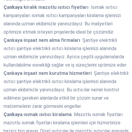
Çankaya
kiralık mazotlu ısıtıcı fiyatları
Isımak ısıtıcı
kampanyaları ısımak ısıtıcı kampanyaları kiralama işlerinizi
alanında uzman ekibimizle yanınızdayız. Bu maliyetleri
optimize etmek isteyen projelerde ideal bir çözümdür.
Çankaya
inşaat nem alma firmaları
Şantiye elektrikli
ısıtıcı şantiye elektrikli ısıtıcı kiralama işlerinizi alanında
uzman ekibimizle yanınızdayız. Ayrıca çeşitli uygulamalarda
kullanılabilme esnekliği sağlar ve iş süreçlerini optimize eder.
Çankaya
inşaat nem kurutma hizmetleri
Şantiye elektrikli
ısıtıcı şantiye elektrikli ısıtıcı kiralama işlerinizi alanında
uzman ekibimizle yanınızdayız. Bu ısıtıcılar nemin kontrol
edilmesi gereken alanlarda etkili bir çözüm sunar ve
malzemelerin zarar görmesini engeller.
Çankaya
ısımak ısıtıcı kiralama
Mazotlu ısımak fiyatları
mazotlu ısımak fiyatları kiralama işlemleri için hizmetinize
hazırız bizi arayın. Dizel ısıtıcılar ile mazotlu ısıtıcılar arasında