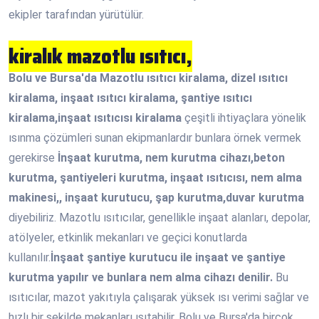
ekipler tarafından yürütülür.
kiralık mazotlu ısıtıcı,
Bolu ve Bursa'da Mazotlu ısıtıcı kiralama, dizel ısıtıcı
kiralama, inşaat ısıtıcı kiralama, şantiye ısıtıcı
kiralama,inşaat ısıtıcısı kiralama
çeşitli ihtiyaçlara yönelik
ısınma çözümleri sunan ekipmanlardır bunlara örnek vermek
gerekirse
İnşaat kurutma, nem kurutma cihazı,beton
kurutma, şantiyeleri kurutma, inşaat ısıtıcısı, nem alma
makinesi,, inşaat kurutucu, şap kurutma,duvar kurutma
diyebiliriz. Mazotlu ısıtıcılar, genellikle inşaat alanları, depolar,
atölyeler, etkinlik mekanları ve geçici konutlarda
kullanılır.
İnşaat şantiye kurutucu ile inşaat ve şantiye
kurutma yapılır ve bunlara nem alma cihazı denilir.
Bu
ısıtıcılar, mazot yakıtıyla çalışarak yüksek ısı verimi sağlar ve
hızlı bir şekilde mekanları ısıtabilir. Bolu ve Bursa'da birçok