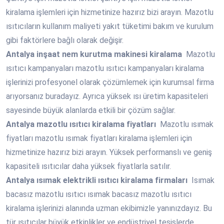
kiralama işlemleri için hizmetinize hazırız bizi arayın. Mazotlu
ısıtıcıların kullanım maliyeti yakıt tüketimi bakım ve kurulum
gibi faktörlere bağlı olarak değişir.
Antalya
inşaat nem kurutma makinesi kiralama
Mazotlu
ısıtıcı kampanyaları mazotlu ısıtıcı kampanyaları kiralama
işlerinizi profesyonel olarak çözümlemek için kurumsal firma
arıyorsanız buradayız. Ayrıca yüksek ısı üretim kapasiteleri
sayesinde büyük alanlarda etkili bir çözüm sağlar.
Antalya
mazotlu ısıtıcı kiralama fiyatları
Mazotlu ısımak
fiyatları mazotlu ısımak fiyatları kiralama işlemleri için
hizmetinize hazırız bizi arayın. Yüksek performanslı ve geniş
kapasiteli ısıtıcılar daha yüksek fiyatlarla satılır.
Antalya
ısımak elektrikli ısıtıcı kiralama firmaları
Isımak
bacasız mazotlu ısıtıcı ısımak bacasız mazotlu ısıtıcı
kiralama işlerinizi alanında uzman ekibimizle yanınızdayız. Bu
tür ısıtıcılar büyük etkinlikler ve endüstriyel tesislerde