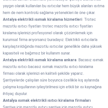
yaygın olarak kullanılan bu ısıtıcılar hem büyük alanları ısıtma
hem de nem kontrolü sağlama yetenekleri ile öne çıkar.
Antalya
elektrikli ısımak kiralama hizmetleri
Trotec
mazotlu ısıtıcı fiyatları trotec mazotlu ısıtıcı fiyatları
kiralama işlerinizi profesyonel olarak çözümlemek için
kurumsal firma arıyorsanız buradayız. Elektrikli ısıtıcılarla
karşılaştırıldığında mazotlu ısıtıcılar genellikle daha yüksek
kapasiteli ve bağımsız bir kullanım sunar.
Antalya
elektrikli ısımak kiralama ankara
Bacasız ısımak
mazotlu ısıtıcı bacasız ısımak mazotlu ısıtıcı kiralama
firması olarak işlerinizi en kaliteli şekilde yaparız..
Şantiyelerde çalışılan süre boyunca özellikle kış aylarında
çalışma koşullarının iyileştirilmesi için etkili bir ısı kaynağına
ihtiyaç duyulur.
Antalya
ısımak elektrikli ısıtıcı kiralama firmaları
Şantiye için mazotlu ısıtıcı şantiye için mazotlu ısıtıcı