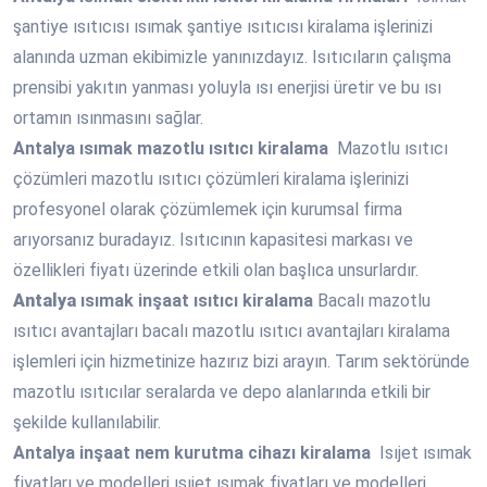
şantiye ısıtıcısı ısımak şantiye ısıtıcısı kiralama işlerinizi
alanında uzman ekibimizle yanınızdayız. Isıtıcıların çalışma
prensibi yakıtın yanması yoluyla ısı enerjisi üretir ve bu ısı
ortamın ısınmasını sağlar.
Antalya
ısımak mazotlu ısıtıcı kiralama
Mazotlu ısıtıcı
çözümleri mazotlu ısıtıcı çözümleri kiralama işlerinizi
profesyonel olarak çözümlemek için kurumsal firma
arıyorsanız buradayız. Isıtıcının kapasitesi markası ve
özellikleri fiyatı üzerinde etkili olan başlıca unsurlardır.
Antalya
ısımak inşaat ısıtıcı kiralama
Bacalı mazotlu
ısıtıcı avantajları bacalı mazotlu ısıtıcı avantajları kiralama
işlemleri için hizmetinize hazırız bizi arayın. Tarım sektöründe
mazotlu ısıtıcılar seralarda ve depo alanlarında etkili bir
şekilde kullanılabilir.
Antalya
inşaat nem kurutma cihazı kiralama
Isıjet ısımak
fiyatları ve modelleri ısıjet ısımak fiyatları ve modelleri