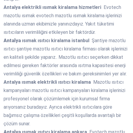
Antalya
elektrikli ısımak kiralama hizmetleri
Evotech
mazotlu ısımak evotech mazotlu ısımak kiralama işlerinizi
alanında uzman ekibimizle yanınızdayız. Yakıt tüketimi
ısıtıcıların verimliliğini etkileyen bir faktördür.
Antalya
ısımak ısıtıcı kiralama istanbul
Şantiye mazotlu
ısıtıcı şantiye mazotlu ısıtıcı kiralama firması olarak işlerinizi
en kaliteli şekilde yaparız.. Mazotlu ısıtıcı seçerken dikkat
edilmesi gereken faktörler arasında ısıtma kapasitesi enerji
verimliliği güvenlik özellikleri ve bakım gereksinimleri yer alır.
Antalya
ısımak elektrikli ısıtıcı kiralama
Mazotlu ısıtıcı
kampanyaları mazotlu ısıtıcı kampanyaları kiralama işlerinizi
profesyonel olarak çözümlemek için kurumsal firma
arıyorsanız buradayız. Ayrıca elektrikli ısıtıcılara göre
bağımsız çalışma özellikleri çeşitli koşullarda avantajlı bir
çözüm sunar.
Antalya
ısımak ısıtıcı kiralama ankara
Evotech mazotlu